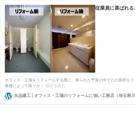
従業員に喜ばれる
オフィス・工場をリフォームする際に、限られた予算の中でどの箇所をリ
従
業種によって様々か …
続きを読む
業
水品建工 | オフィス・工場のリフォームに強い工務店（埼玉県
員
に
喜
ば
れ
る
オ