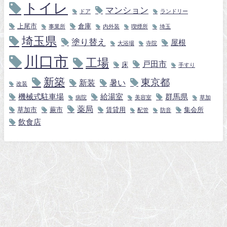
トイレ
マンション
ドア
ランドリー
上尾市
倉庫
事業所
内外装
喫煙所
埼玉
埼玉県
塗り替え
屋根
大浴場
寺院
川口市
工場
戸田市
床
手すり
新築
東京都
新装
暑い
改装
機械式駐車場
給湯室
群馬県
病院
美容室
草加
薬局
草加市
蕨市
賃貸用
集会所
配管
防音
飲食店