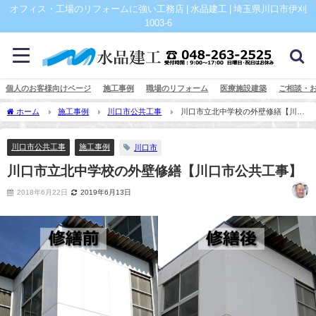
オフィス・工場のリフォームに強い工務店 | 水品建工 | 埼玉県川口市伊刈
1003-6
個人のお客様向けページ
施工事例
職場のリフォーム
医療施設建築
ご相談・
ホーム
施工事例
川口市公共工事
川口市立北中学校の外壁修繕【川口
市公共工事】
川口市公共工事
施工事例
川口市
川口市立北中学校の外壁修繕【川口市公共工事】
2018年6月22日
2019年6月13日