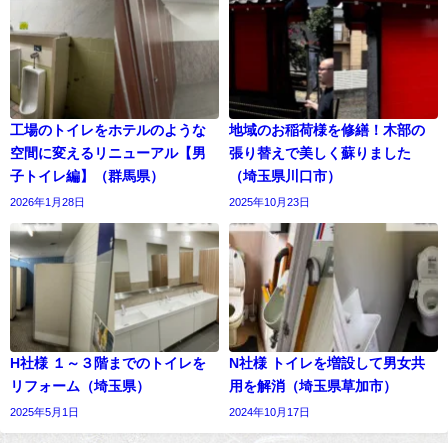
工場のトイレをホテルのような
地域のお稲荷様を修繕！木部の
空間に変えるリニューアル【男
張り替えで美しく蘇りました
子トイレ編】（群馬県）
（埼玉県川口市）
2026年1月28日
2025年10月23日
H社様 １～３階までのトイレを
N社様 トイレを増設して男女共
リフォーム（埼玉県）
用を解消（埼玉県草加市）
2025年5月1日
2024年10月17日