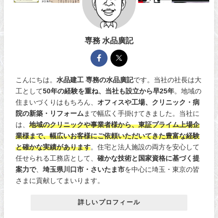
専務 水品廣記
こんにちは。
水品建工 専務の水品廣記
です。当社の社長は大
工として
50年の経験を重ね、当社も設立から早25年
。地域の
住まいづくりはもちろん、
オフィスや工場、クリニック・病
院の新築・リフォーム
まで幅広く手掛けてきました。当社に
は、
地域のクリニックや事業者様から、東証プライム上場企
業様まで、幅広いお客様にご依頼いただいてきた豊富な経験
と確かな実績があります
。住宅と法人施設の両方を安心して
任せられる工務店として、
確かな技術と国家資格に基づく提
案力で
、
埼玉県川口市・さいたま市
を中心に埼玉・東京の皆
さまに貢献してまいります。
詳しいプロフィール