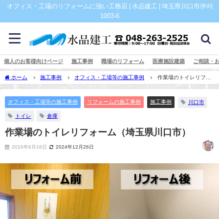
オフィス・工場のリフォームに強い工務店 | 水品建工 | 埼玉県川口市伊刈
1003-6
個人のお客様向けページ
施工事例
職場のリフォーム
医療施設建築
ご相談・
ホーム
施工事例
オフィス・工場等の施工事例
作業場のトイレリフォ
ーム（埼玉県川口市）
オフィス・工場等の施工事例
リフォームの施工事例
施工事例
川口市
トイレ
倉庫
作業場のトイレリフォーム（埼玉県川口市）
2016年6月16日
2024年12月26日