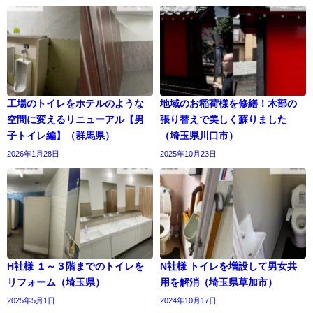
工場のトイレをホテルのような
地域のお稲荷様を修繕！木部の
空間に変えるリニューアル【男
張り替えで美しく蘇りました
子トイレ編】（群馬県）
（埼玉県川口市）
2026年1月28日
2025年10月23日
H社様 １～３階までのトイレを
N社様 トイレを増設して男女共
リフォーム（埼玉県）
用を解消（埼玉県草加市）
2025年5月1日
2024年10月17日