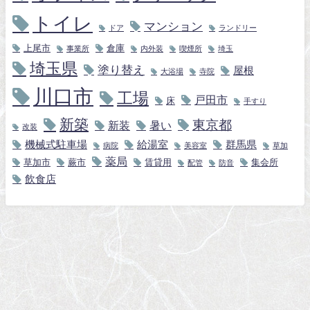
トイレ
マンション
ドア
ランドリー
上尾市
倉庫
事業所
内外装
喫煙所
埼玉
埼玉県
塗り替え
屋根
大浴場
寺院
川口市
工場
戸田市
床
手すり
新築
東京都
新装
暑い
改装
機械式駐車場
給湯室
群馬県
病院
美容室
草加
薬局
草加市
蕨市
賃貸用
集会所
配管
防音
飲食店