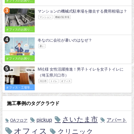
オフィスのお困りご
とを解決
マンションの機械式駐車場を撤去する費用相場は？
マンション
機械式駐車場
オフィスのお困りご
とを解決
冬なのに会社が暑いのはなぜ？
暑い
オフィスのお困りご
とを解決
M社様 女性活躍推進！男子トイレを女子トイレに
（埼玉県川口市）
川口市
トイレ
オフィス
オフィス・工場等の
施工事例
施工事例のタグクラウド
さいたま市
pickup
アパート
OAフロア
オフィス
クリニック