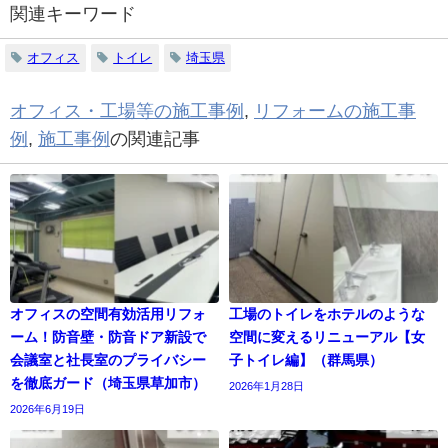
関連キーワード
オフィス
トイレ
埼玉県
オフィス・工場等の施工事例
,
リフォームの施工事
例
,
施工事例
の関連記事
オフィスの空間有効活用リフォ
工場のトイレをホテルのような
ーム！防音壁・防音ドア新設で
空間に変えるリニューアル【女
会議室と社長室のプライバシー
子トイレ編】（群馬県）
を徹底ガード（埼玉県草加市）
2026年1月28日
2026年6月19日