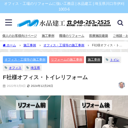
オフィス・工場のリフォームに強い工務店 | 水品建工 | 埼玉県川口市伊刈
1003-6
個人のお客様向けページ
施工事例
職場のリフォーム
医療施設建築
ご相談・
ホーム
施工事例
オフィス・工場等の施工事例
F社様オフィス・トイ
レリフォーム
オフィス・工場等の施工事例
リフォームの施工事例
施工事例
トイレ
オフィス
埼玉県
F社様オフィス・トイレリフォーム
2022年3月9日
2024年12月26日