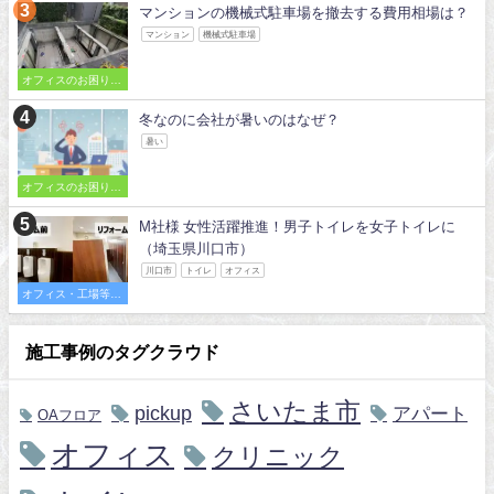
マンションの機械式駐車場を撤去する費用相場は？
マンション
機械式駐車場
オフィスのお困りご
とを解決
冬なのに会社が暑いのはなぜ？
暑い
オフィスのお困りご
とを解決
M社様 女性活躍推進！男子トイレを女子トイレに
（埼玉県川口市）
川口市
トイレ
オフィス
オフィス・工場等の
施工事例
施工事例のタグクラウド
さいたま市
pickup
アパート
OAフロア
オフィス
クリニック