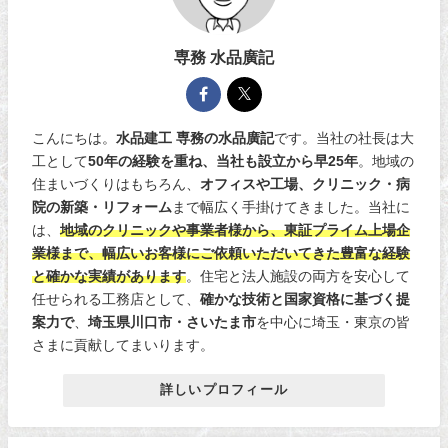
専務 水品廣記
こんにちは。
水品建工 専務の水品廣記
です。当社の社長は大
工として
50年の経験を重ね、当社も設立から早25年
。地域の
住まいづくりはもちろん、
オフィスや工場、クリニック・病
院の新築・リフォーム
まで幅広く手掛けてきました。当社に
は、
地域のクリニックや事業者様から、東証プライム上場企
業様まで、幅広いお客様にご依頼いただいてきた豊富な経験
と確かな実績があります
。住宅と法人施設の両方を安心して
任せられる工務店として、
確かな技術と国家資格に基づく提
案力で
、
埼玉県川口市・さいたま市
を中心に埼玉・東京の皆
さまに貢献してまいります。
詳しいプロフィール