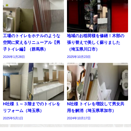
工場のトイレをホテルのような
地域のお稲荷様を修繕！木部の
空間に変えるリニューアル【男
張り替えで美しく蘇りました
子トイレ編】（群馬県）
（埼玉県川口市）
2026年1月28日
2025年10月23日
H社様 １～３階までのトイレを
N社様 トイレを増設して男女共
リフォーム（埼玉県）
用を解消（埼玉県草加市）
2025年5月1日
2024年10月17日