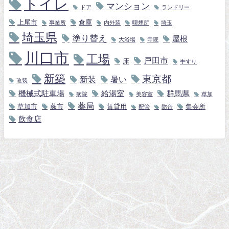
トイレ
マンション
ドア
ランドリー
上尾市
倉庫
事業所
内外装
喫煙所
埼玉
埼玉県
塗り替え
屋根
大浴場
寺院
川口市
工場
戸田市
床
手すり
新築
東京都
新装
暑い
改装
機械式駐車場
給湯室
群馬県
病院
美容室
草加
薬局
草加市
蕨市
賃貸用
集会所
配管
防音
飲食店